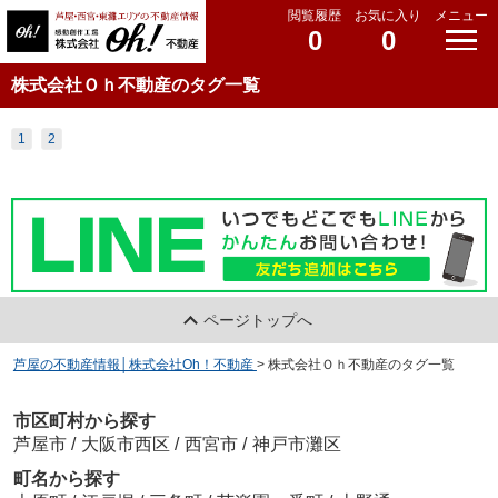
閲覧履歴
お気に入り
メニュー
0
0
株式会社Ｏｈ不動産のタグ一覧
1
2
ページトップへ
芦屋の不動産情報│株式会社Oh！不動産
>
株式会社Ｏｈ不動産のタグ一覧
市区町村から探す
芦屋市
/
大阪市西区
/
西宮市
/
神戸市灘区
町名から探す