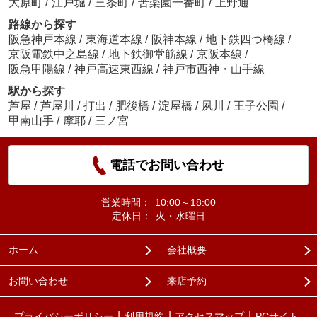
大原町
/
江戸堀
/
三条町
/
苦楽園一番町
/
上野通
路線から探す
阪急神戸本線
/
東海道本線
/
阪神本線
/
地下鉄四つ橋線
/
京阪電鉄中之島線
/
地下鉄御堂筋線
/
京阪本線
/
阪急甲陽線
/
神戸高速東西線
/
神戸市西神・山手線
駅から探す
芦屋
/
芦屋川
/
打出
/
肥後橋
/
淀屋橋
/
夙川
/
王子公園
/
甲南山手
/
摩耶
/
三ノ宮
電話でお問い合わせ
営業時間：
10:00～18:00
定休日：
火・水曜日
ホーム
会社概要
お問い合わせ
来店予約
プライバシーポリシー
利用規約
アクセスマップ
PCサイト