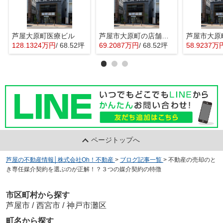
芦屋大原町医療ビル
芦屋市大原町の店舗事務所
128.1324万円
/ 68.52坪
69.2087万円
/ 68.52坪
58.9237万
ページトップへ
芦屋の不動産情報│株式会社Oh！不動産
>
ブログ記事一覧
>
不動産の売却のと
き専任媒介契約を選ぶのが正解！？３つの媒介契約の特徴
市区町村から探す
芦屋市
/
西宮市
/
神戸市灘区
町名から探す