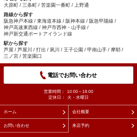
大原町
/
三条町
/
苦楽園一番町
/
上野通
路線から探す
阪急神戸本線
/
東海道本線
/
阪神本線
/
阪急甲陽線
/
神戸高速東西線
/
神戸市西神・山手線
/
神戸新交通ポートアイランド線
駅から探す
芦屋
/
芦屋川
/
打出
/
夙川
/
王子公園
/
甲南山手
/
摩耶
/
三ノ宮
/
苦楽園口
電話でお問い合わせ
営業時間：
10:00～18:00
定休日：
火・水曜日
ホーム
会社概要
お問い合わせ
来店予約