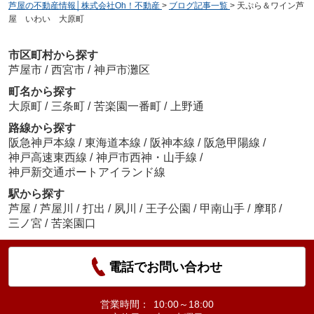
芦屋の不動産情報│株式会社Oh！不動産
>
ブログ記事一覧
>
天ぷら＆ワイン芦
屋 いわい 大原町
市区町村から探す
芦屋市
/
西宮市
/
神戸市灘区
町名から探す
大原町
/
三条町
/
苦楽園一番町
/
上野通
路線から探す
阪急神戸本線
/
東海道本線
/
阪神本線
/
阪急甲陽線
/
神戸高速東西線
/
神戸市西神・山手線
/
神戸新交通ポートアイランド線
駅から探す
芦屋
/
芦屋川
/
打出
/
夙川
/
王子公園
/
甲南山手
/
摩耶
/
三ノ宮
/
苦楽園口
電話でお問い合わせ
営業時間：
10:00～18:00