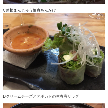
C蓮根まんじゅう蟹身あんかけ
Dクリームチーズとアボカドの生春巻サラダ