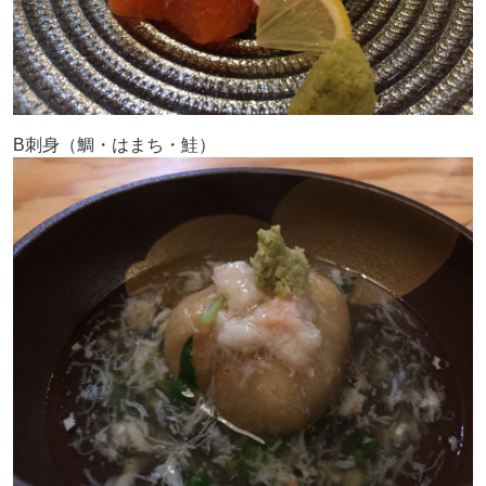
B刺身（鯛・はまち・鮭）