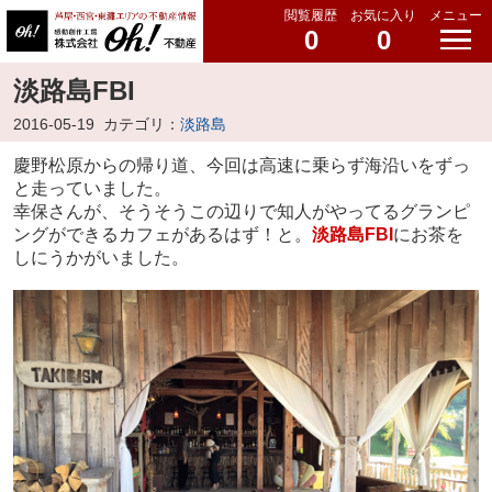
閲覧履歴
お気に入り
メニュー
0
0
淡路島FBI
2016-05-19
カテゴリ：
淡路島
慶野松原からの帰り道、今回は高速に乗らず海沿いをずっ
と走っていました。
幸保さんが、そうそうこの辺りで知人がやってるグランピ
ングができるカフェがあるはず！と。
淡路島FBI
にお茶を
しにうかがいました。