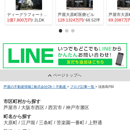
ディーグラフォート大阪N.Y.タワーHIGOBASI
芦屋大原町医療ビル
1億7,800万円
/ 2LDK
128.1324万円
/ 68.52坪
69.2087万
ページトップへ
芦屋の不動産情報│株式会社Oh！不動産
>
ブログ記事一覧
>
淡路島FBI
市区町村から探す
芦屋市
/
大阪市西区
/
西宮市
/
神戸市灘区
町名から探す
大原町
/
江戸堀
/
三条町
/
苦楽園一番町
/
上野通