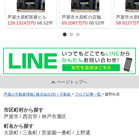
芦屋大原町医療ビル
芦屋市大原町の店舗事務所
128.1324万円
/ 68.52坪
69.2087万円
/ 68.52坪
58.9237万
ページトップへ
芦屋の不動産情報│株式会社Oh！不動産
>
ブログ記事一覧
>
慶野松原
市区町村から探す
芦屋市
/
西宮市
/
神戸市灘区
町名から探す
大原町
/
三条町
/
苦楽園一番町
/
上野通