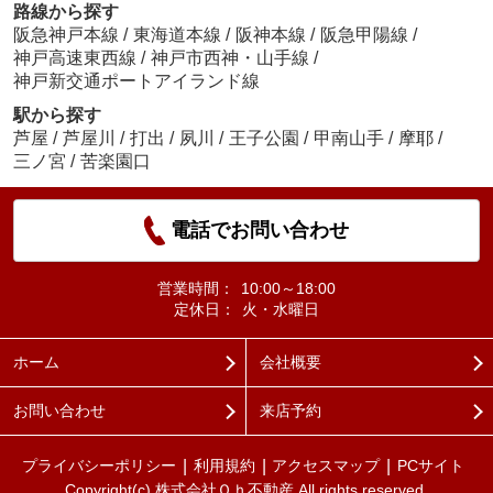
路線から探す
阪急神戸本線
/
東海道本線
/
阪神本線
/
阪急甲陽線
/
神戸高速東西線
/
神戸市西神・山手線
/
神戸新交通ポートアイランド線
駅から探す
芦屋
/
芦屋川
/
打出
/
夙川
/
王子公園
/
甲南山手
/
摩耶
/
三ノ宮
/
苦楽園口
電話でお問い合わせ
営業時間：
10:00～18:00
定休日：
火・水曜日
ホーム
会社概要
お問い合わせ
来店予約
プライバシーポリシー
利用規約
アクセスマップ
PCサイト
Copyright(c) 株式会社Ｏｈ不動産 All rights reserved.