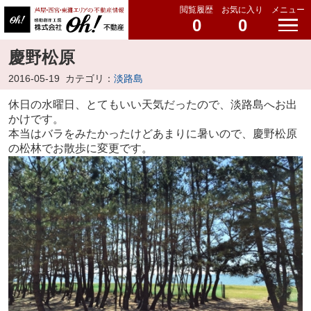
閲覧履歴
お気に入り
メニュー
0
0
慶野松原
2016-05-19
カテゴリ：
淡路島
休日の水曜日、とてもいい天気だったので、淡路島へお出
かけです。
本当はバラをみたかったけどあまりに暑いので、慶野松原
の松林でお散歩に変更です。