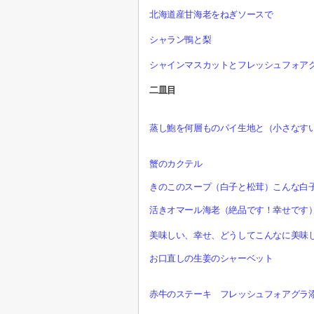
北海道産甘海老をねぎソースで
シャラン鴨と梨
シャインマスカットとフレッシュフォア
二皿目
蒸し鮑を何層ものパイ生地と（小さなす
蟹のカクテル
きのこのスープ（白子と松茸）こんな白
活きオマール海老（絶品です！幸せです
美味しい、幸せ、どうしてこんなに美味
お口直しの生姜のシャーベット
赤牛のステーキ フレッシュフォアグラ