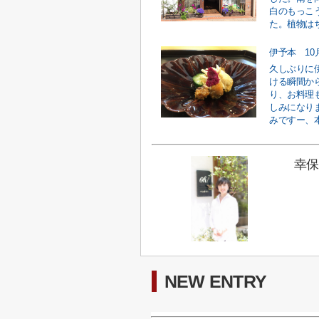
白のもっこ
た。植物はち
伊予本 10
久しぶりに
ける瞬間か
り、お料理
しみになり
みですー、本
幸保
NEW ENTRY