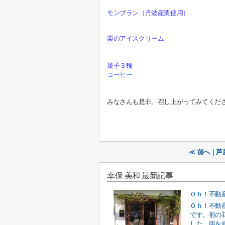
モンブラン（丹波産栗使用）
栗のアイスクリーム
菓子３種
コーヒー
みなさんも是非、召し上がってみてくだ
≪ 前へ｜
幸保 美和 最新記事
Ｏｈ！不動
Ｏｈ！不動
です。前の
した。南を