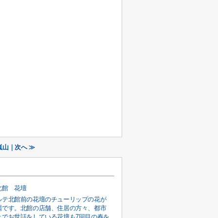
嵐山｜次へ ≫
北館 花壇
ルテ北館前の花壇のチューリップの花が
麗です。北館の店舗、住居の方々、都市
々でお世話をしている花壇も7回目の春を