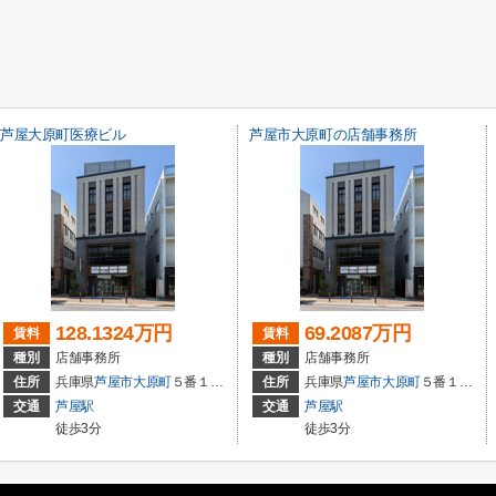
芦屋大原町医療ビル
芦屋市大原町の店舗事務所
128.1324万円
69.2087万円
賃料
賃料
種別
店舗事務所
種別
店舗事務所
住所
兵庫県
芦屋市
大原町
５番１９号
住所
兵庫県
芦屋市
大原町
５番１９号
交通
芦屋駅
交通
芦屋駅
徒歩3分
徒歩3分