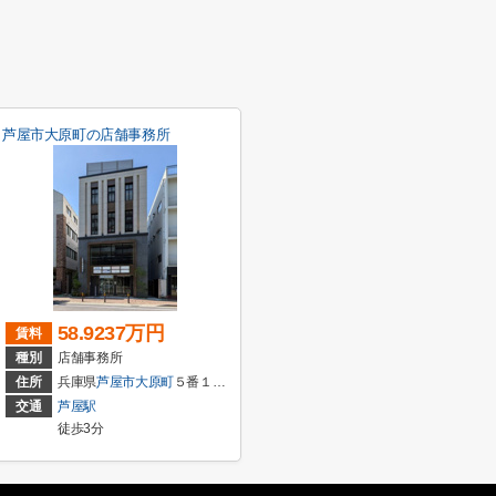
芦屋市大原町の店舗事務所
58.9237万円
賃料
種別
店舗事務所
住所
兵庫県
芦屋市
大原町
５番１９号
交通
芦屋駅
徒歩3分