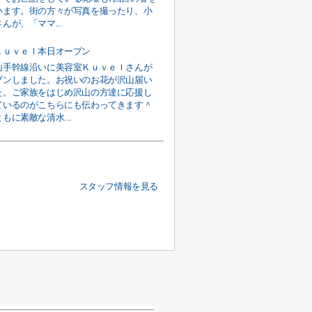
います。街の方々が写真を撮ったり、小
んが、「ママ...
Ｋｕｖｅｌ本日オープン
山手幹線沿いに美容室Ｋｕｖｅｌさんが
プンしました。お祝いのお花が沢山届い
た。ご家族をはじめ沢山の方達に応援し
ているのがこちらにも伝わってきます＾
もに素敵な清水...
スタッフ情報を見る