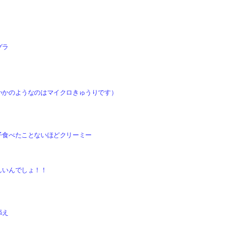
グラ
いかのようなのはマイクロきゅうりです）
子食べたことないほどクリーミー
）
しいんでしょ！！
添え