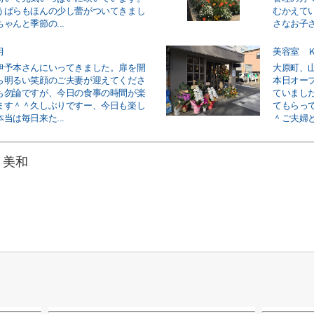
うばらもほんの少し蕾がついてきまし
むかえて
ゃんと季節の...
さなお子さ
月
美容室 
伊予本さんにいってきました。扉を開
大原町、
ら明るい笑顔のご夫妻が迎えてくださ
本日オー
も勿論ですが、今日の食事の時間が楽
ていまし
ます＾＾久しぶりですー、今日も楽し
てもらっ
当は毎日来た...
＾ご夫婦と
 美和