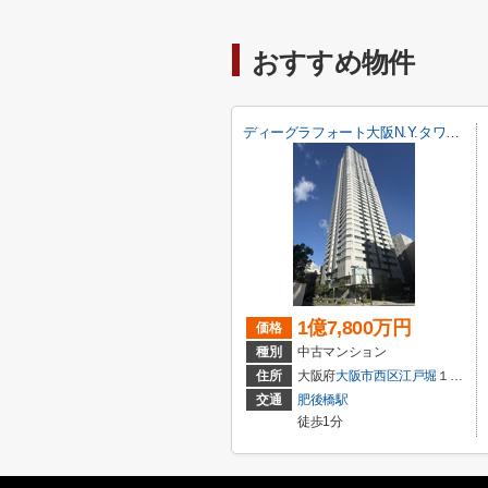
おすすめ物件
ディーグラフォート大阪N.Y.タワーHIGOBASI
1億7,800万円
価格
種別
中古マンション
住所
大阪府
大阪市西区
江戸堀
１丁目6-17
交通
肥後橋駅
徒歩1分