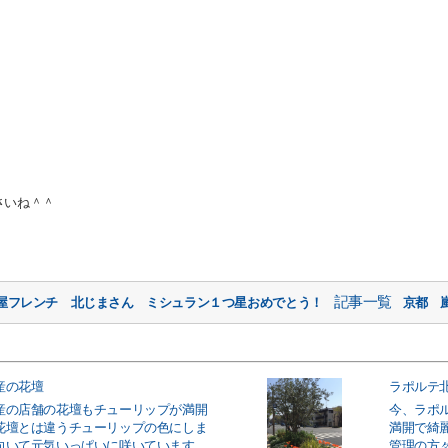
さいね＾＾
記事一覧
芦屋フレンチ 北じまさん ミシュラン１つ星おめでとう！
京都 
産の花壇
ラポルテ
産の店舗の花壇もチューリップが満開
今、ラポ
花壇とは違うチューリップの色にしま
満開で綺
向いて元気いっぱいに咲いています。
管理の方