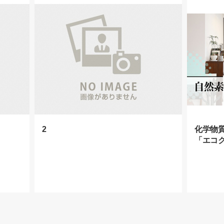
2
化学物
「エコ