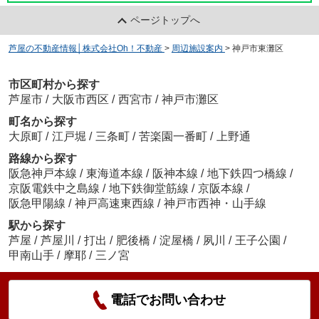
ページトップへ
芦屋の不動産情報│株式会社Oh！不動産
>
周辺施設案内
>
神戸市東灘区
市区町村から探す
芦屋市
/
大阪市西区
/
西宮市
/
神戸市灘区
町名から探す
大原町
/
江戸堀
/
三条町
/
苦楽園一番町
/
上野通
路線から探す
阪急神戸本線
/
東海道本線
/
阪神本線
/
地下鉄四つ橋線
/
京阪電鉄中之島線
/
地下鉄御堂筋線
/
京阪本線
/
阪急甲陽線
/
神戸高速東西線
/
神戸市西神・山手線
駅から探す
芦屋
/
芦屋川
/
打出
/
肥後橋
/
淀屋橋
/
夙川
/
王子公園
/
甲南山手
/
摩耶
/
三ノ宮
電話でお問い合わせ