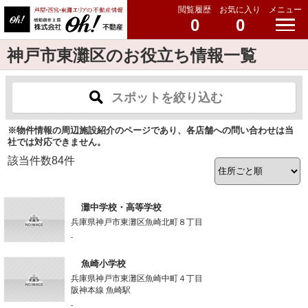
閲覧履歴
お気に入り
メニュー
0
0
神戸市東灘区のお役立ち情報一覧
スポットを絞り込む
※物件情報の周辺施設紹介のページであり、各店舗への問い合わせは当
社では対応できません。
該当件数
84
件
灘中学校・高等学校
兵庫県神戸市東灘区魚崎北町８丁目
-
魚崎小学校
兵庫県神戸市東灘区魚崎中町４丁目
阪神本線 魚崎駅
-