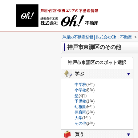
芦屋の不動産情報│株式会社Oh！不動産
>
神戸市東灘区のその他
神戸市東灘区のスポット選択
学ぶ
中学校
(7件)
小学校
(8件)
塾
(3件)
予備校
(1件)
幼稚園
(5件)
保育園
(3件)
大学
(1件)
その他
(1件)
買う