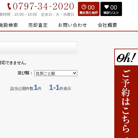
00
00
業時間：
10:00～18:00
定休日：
火・水曜日
対応できません。
並び順：
1
1-1
該当公開件数
件
件表示