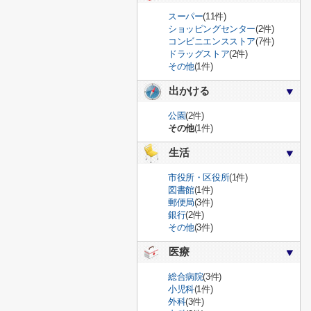
スーパー
(11件)
ショッピングセンター
(2件)
コンビニエンスストア
(7件)
ドラッグストア
(2件)
その他
(1件)
出かける
公園
(2件)
その他
(1件)
生活
市役所・区役所
(1件)
図書館
(1件)
郵便局
(3件)
銀行
(2件)
その他
(3件)
医療
総合病院
(3件)
小児科
(1件)
外科
(3件)