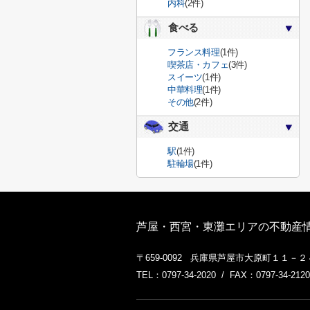
内科
(2件)
食べる
フランス料理
(1件)
喫茶店・カフェ
(3件)
スイーツ
(1件)
中華料理
(1件)
その他
(2件)
交通
駅
(1件)
駐輪場
(1件)
芦屋・西宮・東灘エリアの不動産情
〒659-0092 兵庫県芦屋市大原町１１－
TEL：0797-34-2020 / FAX：0797-34-2120