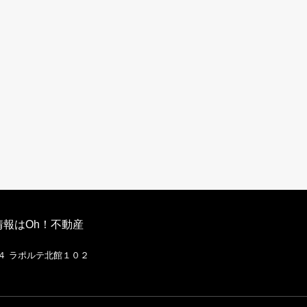
報はOh！不動産
２４ ラポルテ北館１０２