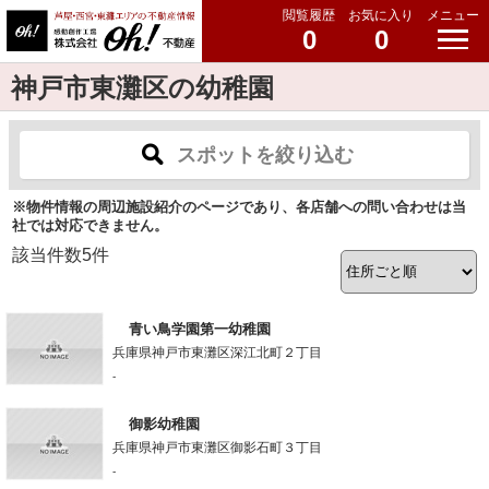
閲覧履歴
お気に入り
メニュー
0
0
神戸市東灘区の幼稚園
スポットを絞り込む
※物件情報の周辺施設紹介のページであり、各店舗への問い合わせは当
社では対応できません。
該当件数
5
件
青い鳥学園第一幼稚園
兵庫県神戸市東灘区深江北町２丁目
-
御影幼稚園
兵庫県神戸市東灘区御影石町３丁目
-