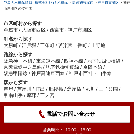
芦屋の不動産情報│株式会社Oh！不動産
>
周辺施設案内
>
神戸市東灘区
>
神戸
市東灘区の幼稚園
市区町村から探す
芦屋市
/
大阪市西区
/
西宮市
/
神戸市灘区
町名から探す
大原町
/
江戸堀
/
三条町
/
苦楽園一番町
/
上野通
路線から探す
阪急神戸本線
/
東海道本線
/
阪神本線
/
地下鉄四つ橋線
/
京阪電鉄中之島線
/
地下鉄御堂筋線
/
京阪本線
/
阪急甲陽線
/
神戸高速東西線
/
神戸市西神・山手線
駅から探す
芦屋
/
芦屋川
/
打出
/
肥後橋
/
淀屋橋
/
夙川
/
王子公園
/
甲南山手
/
摩耶
/
三ノ宮
電話でお問い合わせ
営業時間：
10:00～18:00