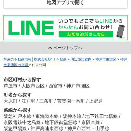
地図アプリで開く
ページトップへ
芦屋の不動産情報│株式会社Oh！不動産
>
周辺施設案内
>
神戸市東灘区
>
神戸
市東灘区の公園
>
住吉公園
市区町村から探す
芦屋市
/
大阪市西区
/
西宮市
/
神戸市灘区
町名から探す
大原町
/
江戸堀
/
三条町
/
苦楽園一番町
/
上野通
路線から探す
阪急神戸本線
/
東海道本線
/
阪神本線
/
地下鉄四つ橋線
/
京阪電鉄中之島線
/
地下鉄御堂筋線
/
京阪本線
/
阪急甲陽線
/
神戸高速東西線
/
神戸市西神・山手線