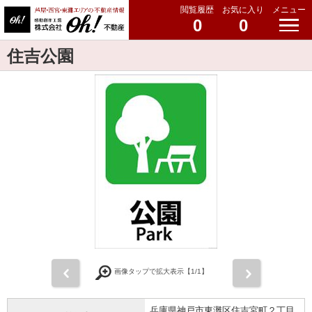
閲覧履歴
お気に入り
メニュー
0
0
住吉公園
前
次
画像タップで拡大表示【
1
/1】
兵庫県神戸市東灘区住吉宮町２丁目