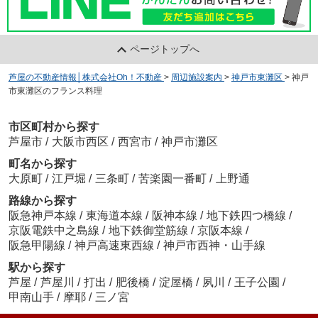
ページトップへ
芦屋の不動産情報│株式会社Oh！不動産
>
周辺施設案内
>
神戸市東灘区
>
神戸
市東灘区のフランス料理
市区町村から探す
芦屋市
/
大阪市西区
/
西宮市
/
神戸市灘区
町名から探す
大原町
/
江戸堀
/
三条町
/
苦楽園一番町
/
上野通
路線から探す
阪急神戸本線
/
東海道本線
/
阪神本線
/
地下鉄四つ橋線
/
京阪電鉄中之島線
/
地下鉄御堂筋線
/
京阪本線
/
阪急甲陽線
/
神戸高速東西線
/
神戸市西神・山手線
駅から探す
芦屋
/
芦屋川
/
打出
/
肥後橋
/
淀屋橋
/
夙川
/
王子公園
/
甲南山手
/
摩耶
/
三ノ宮