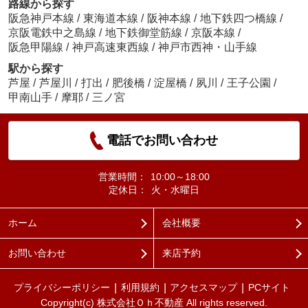
路線から探す
阪急神戸本線
/
東海道本線
/
阪神本線
/
地下鉄四つ橋線
/
京阪電鉄中之島線
/
地下鉄御堂筋線
/
京阪本線
/
阪急甲陽線
/
神戸高速東西線
/
神戸市西神・山手線
駅から探す
芦屋
/
芦屋川
/
打出
/
肥後橋
/
淀屋橋
/
夙川
/
王子公園
/
甲南山手
/
摩耶
/
三ノ宮
電話でお問い合わせ
営業時間：
10:00～18:00
定休日：
火・水曜日
ホーム
会社概要
お問い合わせ
来店予約
プライバシーポリシー
利用規約
アクセスマップ
PCサイト
Copyright(c) 株式会社Ｏｈ不動産 All rights reserved.