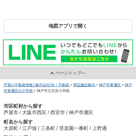
地図アプリで開く
ページトップへ
芦屋の不動産情報│株式会社Oh！不動産
>
周辺施設案内
>
神戸市東灘区
>
神戸
市東灘区の小学校
>
神戸市立住吉小学校
市区町村から探す
芦屋市
/
大阪市西区
/
西宮市
/
神戸市灘区
町名から探す
大原町
/
江戸堀
/
三条町
/
苦楽園一番町
/
上野通