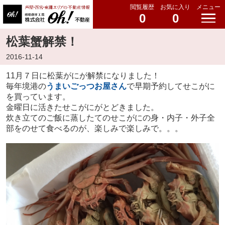
閲覧履歴
お気に入り
メニュー
0
0
松葉蟹解禁！
2016-11-14
11月７日に松葉がにが解禁になりました！
毎年境港の
うまいごっつ
お屋さん
で早期予約してせこがに
を買っています。
金曜日に活きたせこがにがとどきました。
炊き立てのご飯に蒸したてのせこがにの身・内子・外子全
部をのせて食べるのが、楽しみで楽しみで。。。