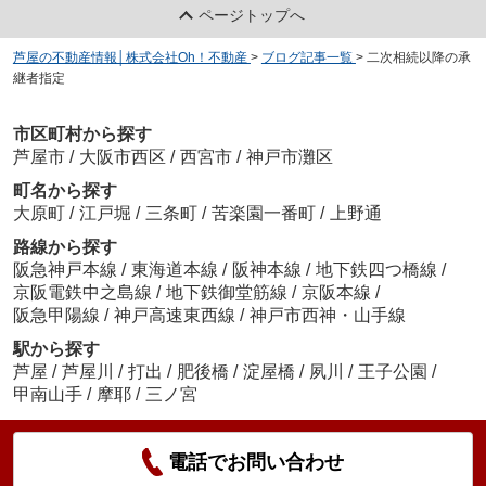
ページトップへ
芦屋の不動産情報│株式会社Oh！不動産
>
ブログ記事一覧
>
二次相続以降の承
継者指定
市区町村から探す
芦屋市
/
大阪市西区
/
西宮市
/
神戸市灘区
町名から探す
大原町
/
江戸堀
/
三条町
/
苦楽園一番町
/
上野通
路線から探す
阪急神戸本線
/
東海道本線
/
阪神本線
/
地下鉄四つ橋線
/
京阪電鉄中之島線
/
地下鉄御堂筋線
/
京阪本線
/
阪急甲陽線
/
神戸高速東西線
/
神戸市西神・山手線
駅から探す
芦屋
/
芦屋川
/
打出
/
肥後橋
/
淀屋橋
/
夙川
/
王子公園
/
甲南山手
/
摩耶
/
三ノ宮
電話でお問い合わせ