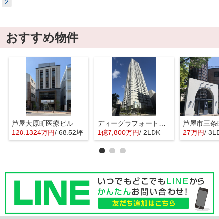
2
おすすめ物件
芦屋大原町医療ビル
ディーグラフォート大阪N.Y.タワーHIGOBASI
128.1324万円
/ 68.52坪
1億7,800万円
/ 2LDK
27万円
/ 3L