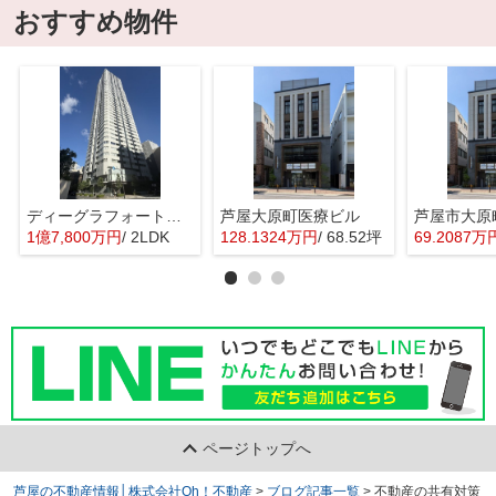
おすすめ物件
ディーグラフォート大阪N.Y.タワーHIGOBASI
芦屋大原町医療ビル
1億7,800万円
/ 2LDK
128.1324万円
/ 68.52坪
69.2087万
ページトップへ
芦屋の不動産情報│株式会社Oh！不動産
>
ブログ記事一覧
>
不動産の共有対策