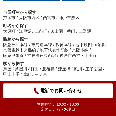
市区町村から探す
芦屋市
/
大阪市西区
/
西宮市
/
神戸市灘区
町名から探す
大原町
/
江戸堀
/
三条町
/
苦楽園一番町
/
上野通
路線から探す
阪急神戸本線
/
東海道本線
/
阪神本線
/
地下鉄四つ橋線
/
京阪電鉄中之島線
/
地下鉄御堂筋線
/
京阪本線
/
阪急甲陽線
/
神戸高速東西線
/
神戸市西神・山手線
駅から探す
芦屋
/
芦屋川
/
打出
/
肥後橋
/
淀屋橋
/
夙川
/
王子公園
/
甲南山手
/
摩耶
/
三ノ宮
電話でお問い合わせ
営業時間：
10:00～18:00
定休日：
火・水曜日