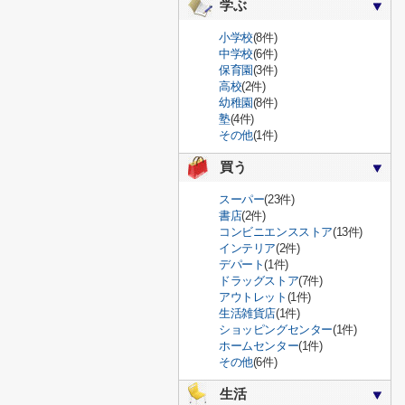
学ぶ
小学校
(8件)
中学校
(6件)
保育園
(3件)
高校
(2件)
幼稚園
(8件)
塾
(4件)
その他
(1件)
買う
スーパー
(23件)
書店
(2件)
コンビニエンスストア
(13件)
インテリア
(2件)
デパート
(1件)
ドラッグストア
(7件)
アウトレット
(1件)
生活雑貨店
(1件)
ショッピングセンター
(1件)
ホームセンター
(1件)
その他
(6件)
生活