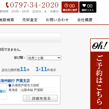
00
00
業時間：
10:00～18:00
定休日：
火・水曜日
対応できません。
並び順：
11
1-11
該当公開件数
件
件表示
泉州銀行 芦屋支店
兵庫県芦屋市大原町
東海道・山陽本線 芦屋駅