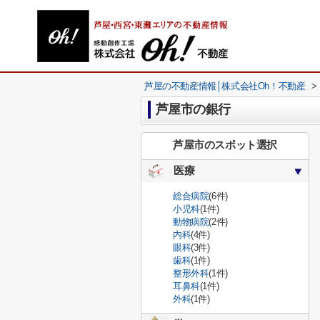
芦屋の不動産情報│株式会社Oh！不動産
>
芦屋市の銀行
芦屋市のスポット選択
医療
総合病院
(6件)
小児科
(1件)
動物病院
(2件)
内科
(4件)
眼科
(3件)
歯科
(1件)
整形外科
(1件)
耳鼻科
(1件)
外科
(1件)