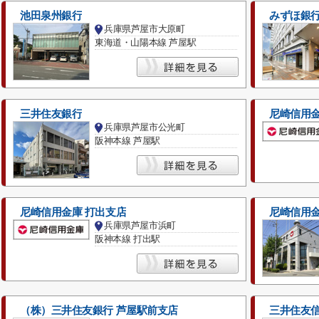
池田泉州銀行
みずほ銀
兵庫県芦屋市大原町
東海道・山陽本線 芦屋駅
三井住友銀行
尼崎信用金
兵庫県芦屋市公光町
阪神本線 芦屋駅
尼崎信用金庫 打出支店
尼崎信用金
兵庫県芦屋市浜町
阪神本線 打出駅
（株）三井住友銀行 芦屋駅前支店
三井住友