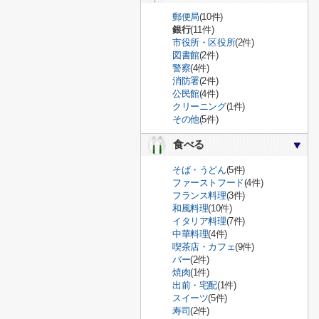
郵便局
(10件)
銀行
(11件)
市役所・区役所
(2件)
図書館
(2件)
警察
(4件)
消防署
(2件)
公民館
(4件)
クリーニング
(1件)
その他
(5件)
食べる
そば・うどん
(5件)
ファーストフード
(4件)
フランス料理
(3件)
和風料理
(10件)
イタリア料理
(7件)
中華料理
(4件)
喫茶店・カフェ
(9件)
バー
(2件)
焼肉
(1件)
出前・宅配
(1件)
スイーツ
(5件)
寿司
(2件)