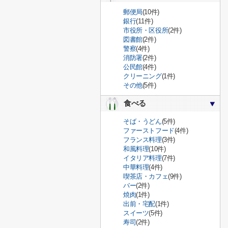
郵便局
(10件)
銀行
(11件)
市役所・区役所
(2件)
図書館
(2件)
警察
(4件)
消防署
(2件)
公民館
(4件)
クリーニング
(1件)
その他
(5件)
食べる
そば・うどん
(5件)
ファーストフード
(4件)
フランス料理
(3件)
和風料理
(10件)
イタリア料理
(7件)
中華料理
(4件)
喫茶店・カフェ
(9件)
バー
(2件)
焼肉
(1件)
出前・宅配
(1件)
スイーツ
(5件)
寿司
(2件)