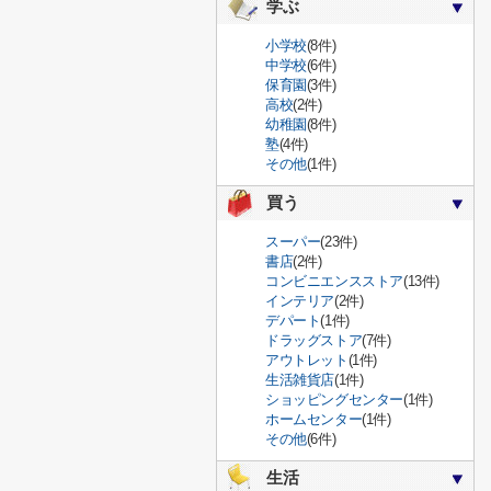
学ぶ
小学校
(8件)
中学校
(6件)
保育園
(3件)
高校
(2件)
幼稚園
(8件)
塾
(4件)
その他
(1件)
買う
スーパー
(23件)
書店
(2件)
コンビニエンスストア
(13件)
インテリア
(2件)
デパート
(1件)
ドラッグストア
(7件)
アウトレット
(1件)
生活雑貨店
(1件)
ショッピングセンター
(1件)
ホームセンター
(1件)
その他
(6件)
生活