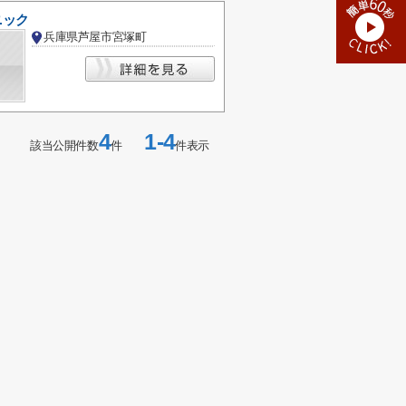
ニック
兵庫県芦屋市宮塚町
4
1-4
該当公開件数
件
件表示