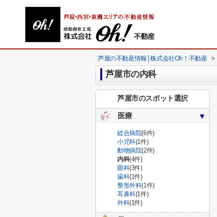
芦屋の不動産情報│株式会社Oh！不動産
>
芦屋市の内科
芦屋市のスポット選択
医療
総合病院
(6件)
小児科
(1件)
動物病院
(2件)
内科
(4件)
眼科
(3件)
歯科
(1件)
整形外科
(1件)
耳鼻科
(1件)
外科
(1件)