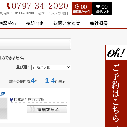
00
00
業時間：
10:00～18:00
定休日：
火・水曜日
対応できません。
並び順：
4
1-4
該当公開件数
件
件表示
医院
兵庫県芦屋市大原町