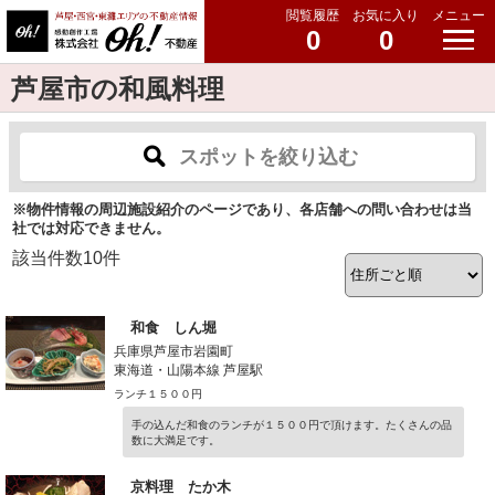
閲覧履歴
お気に入り
メニュー
0
0
芦屋市の和風料理
スポットを絞り込む
※物件情報の周辺施設紹介のページであり、各店舗への問い合わせは当
社では対応できません。
該当件数
10
件
和食 しん堀
兵庫県芦屋市岩園町
東海道・山陽本線 芦屋駅
ランチ１５００円
手の込んだ和食のランチが１５００円で頂けます。たくさんの品
数に大満足です。
京料理 たか木