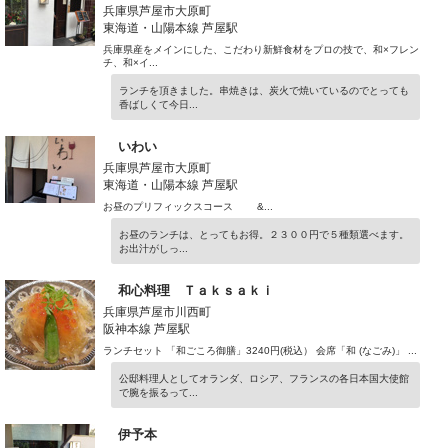
兵庫県芦屋市大原町
東海道・山陽本線 芦屋駅
兵庫県産をメインにした、こだわり新鮮食材をプロの技で、和×フレン
チ、和×イ...
ランチを頂きました。串焼きは、炭火で焼いているのでとっても
香ばしくて今日...
いわい
兵庫県芦屋市大原町
東海道・山陽本線 芦屋駅
お昼のプリフィックスコース &...
お昼のランチは、とってもお得。２３００円で５種類選べます。
お出汁がしっ...
和心料理 Ｔａｋｓａｋｉ
兵庫県芦屋市川西町
阪神本線 芦屋駅
ランチセット 「和ごころ御膳」3240円(税込） 会席「和 (なごみ)」 ...
公邸料理人としてオランダ、ロシア、フランスの各日本国大使館
で腕を振るって...
伊予本