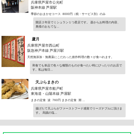
兵庫県芦屋市公光町
阪神本線 芦屋駅
季節のおまかせコース 8000円（税・サービス別）のみ
開店２年目でミシュラン１つ星店です。 器からお料理の内容、
奥様のおもてな...
蘆月
兵庫県芦屋市西山町
阪急神戸本線 芦屋川駅
天然無添加・無農薬にこだわった創作料理の数々が食べれます。
和食でも単品で色々な種類のものが食べたい時にぴったりのお店で
す。私は毎日...
天ぷらまきの
兵庫県芦屋市船戸町
東海道・山陽本線 芦屋駅
まきの定食 波 760円 まきの定食 潮 ...
揚げたて天ぷらがファーストフード感覚でリーズナブルに頂けま
す。 烏賊の塩...