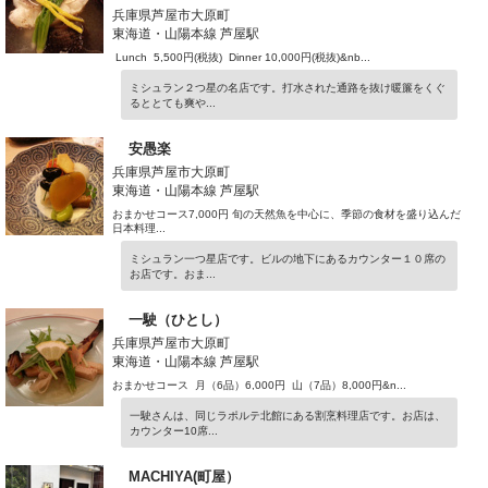
兵庫県芦屋市大原町
東海道・山陽本線 芦屋駅
Lunch 5,500円(税抜) Dinner 10,000円(税抜)&nb...
ミシュラン２つ星の名店です。打水された通路を抜け暖簾をくぐ
るととても爽や...
安愚楽
兵庫県芦屋市大原町
東海道・山陽本線 芦屋駅
おまかせコース7,000円 旬の天然魚を中心に、季節の食材を盛り込んだ
日本料理...
ミシュラン一つ星店です。ビルの地下にあるカウンター１０席の
お店です。おま...
一駛（ひとし）
兵庫県芦屋市大原町
東海道・山陽本線 芦屋駅
おまかせコース 月（6品）6,000円 山（7品）8,000円&n...
一駛さんは、同じラポルテ北館にある割烹料理店です。お店は、
カウンター10席...
MACHIYA(町屋）