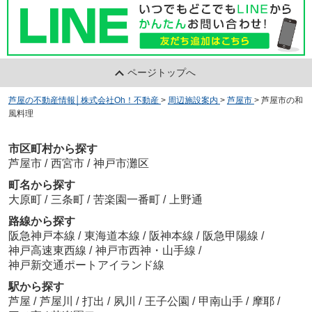
ページトップへ
芦屋の不動産情報│株式会社Oh！不動産
>
周辺施設案内
>
芦屋市
>
芦屋市の和
風料理
市区町村から探す
芦屋市
/
西宮市
/
神戸市灘区
町名から探す
大原町
/
三条町
/
苦楽園一番町
/
上野通
路線から探す
阪急神戸本線
/
東海道本線
/
阪神本線
/
阪急甲陽線
/
神戸高速東西線
/
神戸市西神・山手線
/
神戸新交通ポートアイランド線
駅から探す
芦屋
/
芦屋川
/
打出
/
夙川
/
王子公園
/
甲南山手
/
摩耶
/