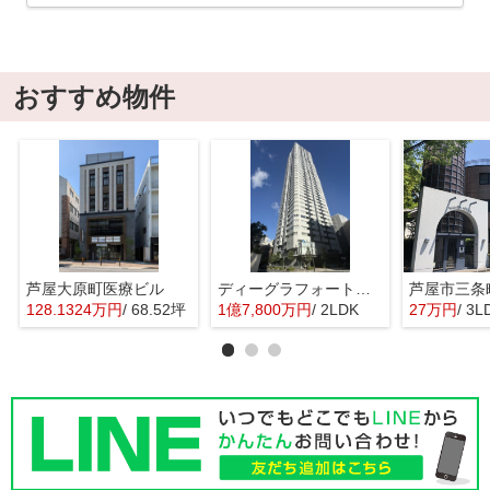
おすすめ物件
芦屋大原町医療ビル
ディーグラフォート大阪N.Y.タワーHIGOBASI
128.1324万円
/ 68.52坪
1億7,800万円
/ 2LDK
27万円
/ 3L