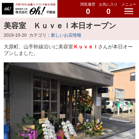
閲覧履歴
お気に入り
メニュー
0
0
美容室 Ｋｕｖｅｌ本日オープン
2019-10-20
カテゴリ：
新しいお店情報
大原町、山手幹線沿いに美容室
Ｋｕｖｅｌ
さんが本日オー
プンしました。