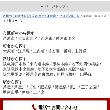
ページトップへ
芦屋の不動産情報│株式会社Oh！不動産
>
ブログ記事一覧
>
美容室 Ｋｕｖｅ
ｌ本日オープン
市区町村から探す
芦屋市
/
大阪市西区
/
西宮市
/
神戸市灘区
町名から探す
大原町
/
江戸堀
/
三条町
/
苦楽園一番町
/
上野通
路線から探す
阪急神戸本線
/
東海道本線
/
阪神本線
/
地下鉄四つ橋線
/
京阪電鉄中之島線
/
地下鉄御堂筋線
/
京阪本線
/
阪急甲陽線
/
神戸高速東西線
/
神戸市西神・山手線
駅から探す
芦屋
/
芦屋川
/
打出
/
肥後橋
/
淀屋橋
/
夙川
/
王子公園
/
甲南山手
/
摩耶
/
三ノ宮
電話でお問い合わせ