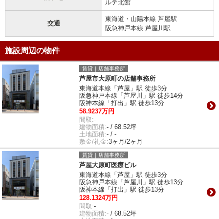
ルテ北館
東海道・山陽本線 芦屋駅
交通
阪急神戸本線 芦屋川駅
施設周辺の物件
賃貸｜店舗事務所
芦屋市大原町の店舗事務所
東海道本線「芦屋」駅 徒歩3分
阪急神戸本線「芦屋川」駅 徒歩14分
阪神本線「打出」駅 徒歩13分
58.9237万円
間取:
-
建物面積:
- / 68.52坪
土地面積:
- / -
敷金/礼金:
3ヶ月/2ヶ月
賃貸｜店舗事務所
芦屋大原町医療ビル
東海道本線「芦屋」駅 徒歩3分
阪急神戸本線「芦屋川」駅 徒歩13分
阪神本線「打出」駅 徒歩13分
128.1324万円
間取:
-
建物面積:
- / 68.52坪