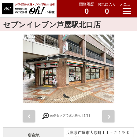
閲覧履歴
お気に入り
メニュー
0
0
セブンイレブン芦屋駅北口店
前
次
画像タップで拡大表示【
1
/1】
兵庫県芦屋市大原町１１－２４ラポ
所在地