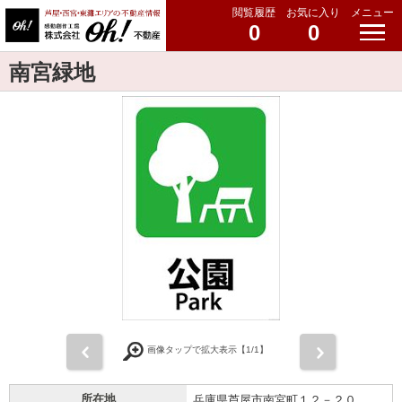
閲覧履歴
お気に入り
メニュー
0
0
南宮緑地
前
次
画像タップで拡大表示【
1
/1】
所在地
兵庫県芦屋市南宮町１２－２０