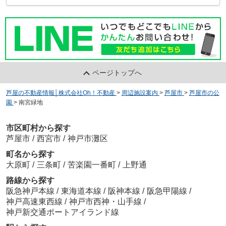
ページトップへ
芦屋の不動産情報│株式会社Oh！不動産
>
周辺施設案内
>
芦屋市
>
芦屋市の公
園
>
南宮緑地
市区町村から探す
芦屋市
/
西宮市
/
神戸市灘区
町名から探す
大原町
/
三条町
/
苦楽園一番町
/
上野通
路線から探す
阪急神戸本線
/
東海道本線
/
阪神本線
/
阪急甲陽線
/
神戸高速東西線
/
神戸市西神・山手線
/
神戸新交通ポートアイランド線