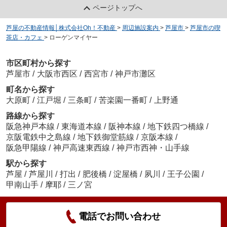
ページトップへ
芦屋の不動産情報│株式会社Oh！不動産
>
周辺施設案内
>
芦屋市
>
芦屋市の喫
茶店・カフェ
>
ローゲンマイヤー
市区町村から探す
芦屋市
/
大阪市西区
/
西宮市
/
神戸市灘区
町名から探す
大原町
/
江戸堀
/
三条町
/
苦楽園一番町
/
上野通
路線から探す
阪急神戸本線
/
東海道本線
/
阪神本線
/
地下鉄四つ橋線
/
京阪電鉄中之島線
/
地下鉄御堂筋線
/
京阪本線
/
阪急甲陽線
/
神戸高速東西線
/
神戸市西神・山手線
駅から探す
芦屋
/
芦屋川
/
打出
/
肥後橋
/
淀屋橋
/
夙川
/
王子公園
/
甲南山手
/
摩耶
/
三ノ宮
電話でお問い合わせ