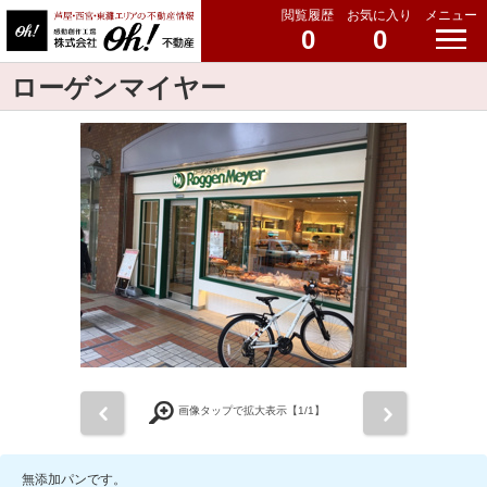
閲覧履歴
お気に入り
メニュー
0
0
ローゲンマイヤー
前
次
画像タップで拡大表示【
1
/1】
無添加パンです。