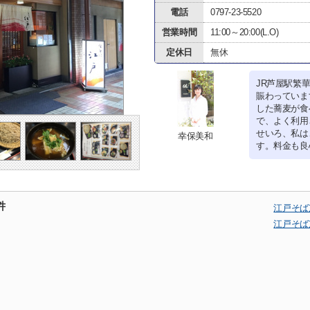
電話
0797-23-5520
営業時間
11:00～20:00(L.O)
定休日
無休
JR芦屋駅繁
賑わっていま
した蕎麦が食
で、よく利用
せいろ、私は
幸保美和
す。料金も良
件
江戸そば
江戸そば