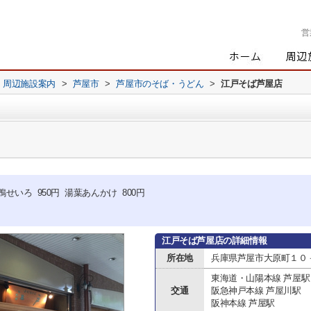
営
周辺施設案内
>
芦屋市
>
芦屋市のそば・うどん
>
江戸そば芦屋店
 鴨せいろ 950円 湯葉あんかけ 800円
。
江戸そば芦屋店の詳細情報
所在地
兵庫県芦屋市大原町１０
東海道・山陽本線 芦屋駅
交通
阪急神戸本線 芦屋川駅
阪神本線 芦屋駅