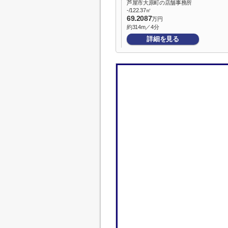
芦屋市大原町の店舗事務所
-/122.37㎡
69.2087
万円
約314m／4分
詳細を見る