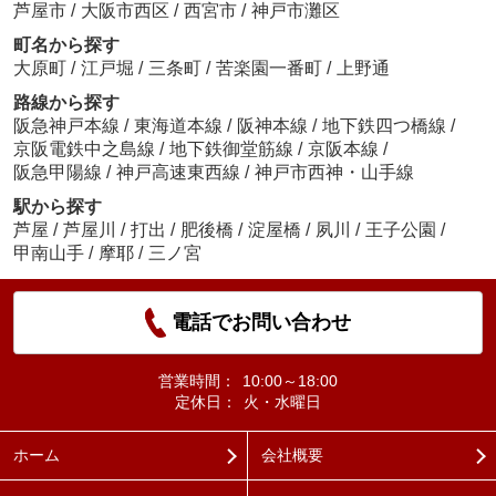
芦屋市
/
大阪市西区
/
西宮市
/
神戸市灘区
町名から探す
大原町
/
江戸堀
/
三条町
/
苦楽園一番町
/
上野通
路線から探す
阪急神戸本線
/
東海道本線
/
阪神本線
/
地下鉄四つ橋線
/
京阪電鉄中之島線
/
地下鉄御堂筋線
/
京阪本線
/
阪急甲陽線
/
神戸高速東西線
/
神戸市西神・山手線
駅から探す
芦屋
/
芦屋川
/
打出
/
肥後橋
/
淀屋橋
/
夙川
/
王子公園
/
甲南山手
/
摩耶
/
三ノ宮
電話でお問い合わせ
営業時間：
10:00～18:00
定休日：
火・水曜日
ホーム
会社概要