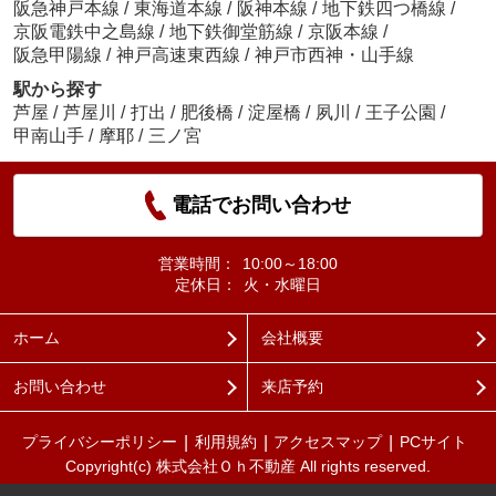
阪急神戸本線
/
東海道本線
/
阪神本線
/
地下鉄四つ橋線
/
京阪電鉄中之島線
/
地下鉄御堂筋線
/
京阪本線
/
阪急甲陽線
/
神戸高速東西線
/
神戸市西神・山手線
駅から探す
芦屋
/
芦屋川
/
打出
/
肥後橋
/
淀屋橋
/
夙川
/
王子公園
/
甲南山手
/
摩耶
/
三ノ宮
電話でお問い合わせ
営業時間：
10:00～18:00
定休日：
火・水曜日
ホーム
会社概要
お問い合わせ
来店予約
プライバシーポリシー
利用規約
アクセスマップ
PCサイト
Copyright(c) 株式会社Ｏｈ不動産 All rights reserved.