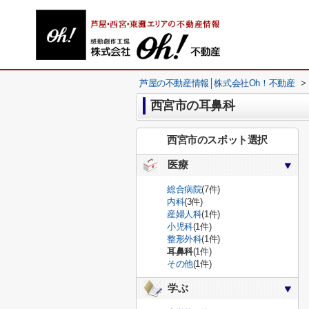
芦屋の不動産情報│株式会社Oh！不動産
>
西宮市の耳鼻科
西宮市のスポット選択
医療
総合病院
(7件)
内科
(3件)
産婦人科
(1件)
小児科
(1件)
整形外科
(1件)
耳鼻科
(1件)
その他
(1件)
学ぶ