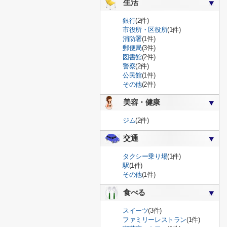
生活
銀行
(2件)
市役所・区役所
(1件)
消防署
(1件)
郵便局
(3件)
図書館
(2件)
警察
(2件)
公民館
(1件)
その他
(2件)
美容・健康
ジム
(2件)
交通
タクシー乗り場
(1件)
駅
(1件)
その他
(1件)
食べる
スイーツ
(3件)
ファミリーレストラン
(1件)