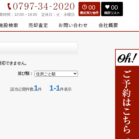
00
00
業時間：
10:00～18:00
定休日：
火・水曜日
対応できません。
並び順：
1
1-1
該当公開件数
件
件表示