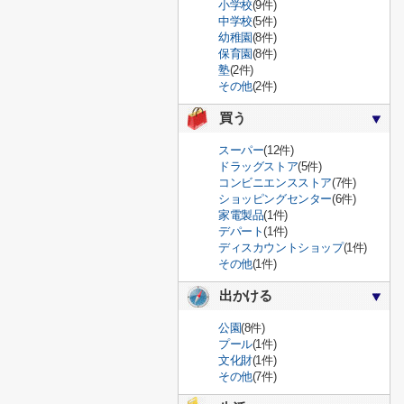
小学校
(9件)
中学校
(5件)
幼稚園
(8件)
保育園
(8件)
塾
(2件)
その他
(2件)
買う
スーパー
(12件)
ドラッグストア
(5件)
コンビニエンスストア
(7件)
ショッピングセンター
(6件)
家電製品
(1件)
デパート
(1件)
ディスカウントショップ
(1件)
その他
(1件)
出かける
公園
(8件)
プール
(1件)
文化財
(1件)
その他
(7件)