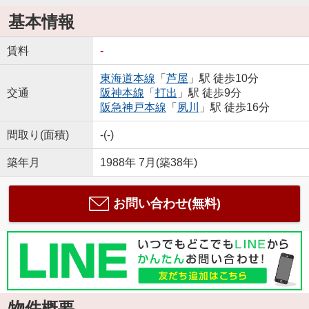
基本情報
賃料
-
東海道本線
「
芦屋
」駅 徒歩10分
交通
阪神本線
「
打出
」駅 徒歩9分
阪急神戸本線
「
夙川
」駅 徒歩16分
間取り(面積)
-(-)
築年月
1988年 7月(築38年)
お問い合わせ(無料)
物件概要