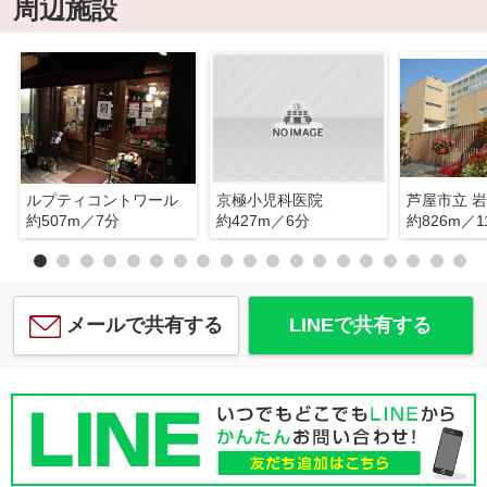
周辺施設
ルプティコントワール
京極小児科医院
芦屋市立 
約507m／7分
約427m／6分
約826m／1
メールで共有する
LINEで共有する