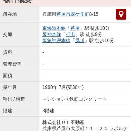
所在地
兵庫県
芦屋市
翠ケ丘町
8-15
東海道本線
「
芦屋
」駅 徒歩10分
交通
阪神本線
「
打出
」駅 徒歩9分
阪急神戸本線
「
夙川
」駅 徒歩16分
賃料
-
管理費等
-
面積
-
築年月
1988年 7月(築38年)
種別 / 構造
マンション / 鉄筋コンクリート
階建
3階建
株式会社Ｏｈ不動産
兵庫県芦屋市大原町１１－２４ ラポルテ