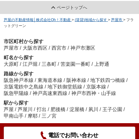
ページトップへ
芦屋の不動産情報│株式会社Oh！不動産
>
(賃貸)地域から探す
>
芦屋市
>
フラ
ットグリーン
市区町村から探す
芦屋市
/
大阪市西区
/
西宮市
/
神戸市灘区
町名から探す
大原町
/
江戸堀
/
三条町
/
苦楽園一番町
/
上野通
路線から探す
阪急神戸本線
/
東海道本線
/
阪神本線
/
地下鉄四つ橋線
/
京阪電鉄中之島線
/
地下鉄御堂筋線
/
京阪本線
/
阪急甲陽線
/
神戸高速東西線
/
神戸市西神・山手線
駅から探す
芦屋
/
芦屋川
/
打出
/
肥後橋
/
淀屋橋
/
夙川
/
王子公園
/
甲南山手
/
摩耶
/
三ノ宮
電話でお問い合わせ